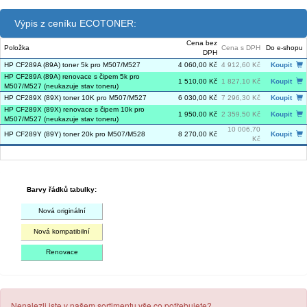
Výpis z ceníku ECOTONER:
Cena bez
Položka
Cena s DPH
Do e-shopu
DPH
HP CF289A (89A) toner 5k pro M507/M527
4 060,00 Kč
4 912,60 Kč
Koupit
HP CF289A (89A) renovace s čipem 5k pro
1 510,00 Kč
1 827,10 Kč
Koupit
M507/M527 (neukazuje stav toneru)
HP CF289X (89X) toner 10K pro M507/M527
6 030,00 Kč
7 296,30 Kč
Koupit
HP CF289X (89X) renovace s čipem 10k pro
1 950,00 Kč
2 359,50 Kč
Koupit
M507/M527 (neukazuje stav toneru)
10 006,70
HP CF289Y (89Y) toner 20k pro M507/M528
8 270,00 Kč
Koupit
Kč
Barvy řádků tabulky:
Nová originální
Nová kompatibilní
Renovace
Nenalezli jste v našem sortimentu vše co potřebujete?