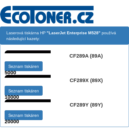
Laserová tiskárna HP
"LaserJet Enterprise M528"
používá
následující kazety:
CF289A (89A)
Černá:
Seznam tiskáren
5000
CF289X (89X)
Černá vekoobjemová:
Seznam tiskáren
10000
CF289Y (89Y)
Černá extraobjemová:
Seznam tiskáren
20000