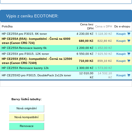
Výpis z ceníku ECOTONER:
Cena bez
Položka
Cena s DPH
Do e-shopu
DPH
HP CE255A pro P3015, 6K toner
4 230,00 Kč
5 118,30 Kč
Koupit
HP CE255A (55A) - kompatibilní - Černá na 6000
680,00 Kč
822,80 Kč
Koupit
stran (Canon CRG 724)
HP CE255A Renovace kazety 6k
1 200,00 Kč
1 452,00 Kč
HP CE255X pro P3015, 12K toner
6 550,00 Kč
7 925,50 Kč
Koupit
HP CE255X (55X) - kompatibilní - Černá na 12500
710,00 Kč
859,10 Kč
Koupit
stran (Canon CRG 724H)
HP CE255X Renovace kazety 12k
1 300,00 Kč
1 573,00 Kč
12 010,00
14 532,10
HP CE255XD pro P3015, DoublePack 2x12k toner
Koupit
Kč
Kč
Barvy řádků tabulky:
Nová originální
Nová kompatibilní
Renovace