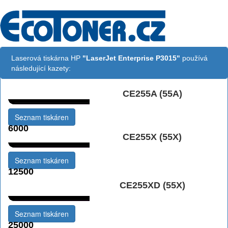
Laserová tiskárna HP
"LaserJet Enterprise P3015"
používá
následující kazety:
CE255A (55A)
Černá:
Seznam tiskáren
6000
CE255X (55X)
Černá vekoobjemová:
Seznam tiskáren
12500
Černá Double
CE255XD (55X)
Multipack:
Seznam tiskáren
25000