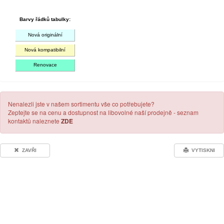
Barvy řádků tabulky:
Nová originální
Nová kompatibilní
Renovace
Nenalezli jste v našem sortimentu vše co potřebujete?
Zeptejte se na cenu a dostupnost na libovolné naší prodejně - seznam
kontaktů naleznete
ZDE
ZAVŘI
VYTISKNI