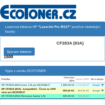
Laserová tiskárna HP
"LaserJet Pro M127"
používá následující
kazety:
CF283A (83A)
Černá:
Seznam tiskáren
1500
Výpis z ceníku ECOTONER:
Cena bez
Položka
Cena s DPH
Do e-shopu
DPH
HP CF283A (83A) toner 1,5k pro M125/M127
1 880,00 Kč
2 274,80 Kč
Koupit
HP CF283A (83A) - kompatibilní - Černá na 1500
350,00 Kč
423,50 Kč
Koupit
stran pro M125/M127
HP CF283A (83A) Renovace kazety 1,5k
600,00 Kč
726,00 Kč