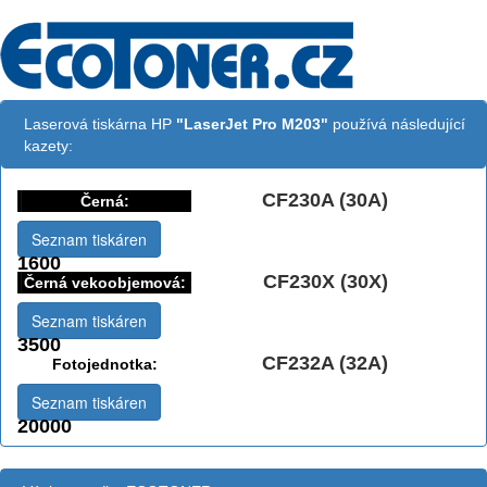
Laserová tiskárna HP
"LaserJet Pro M203"
používá následující
kazety:
CF230A (30A)
Černá:
Seznam tiskáren
1600
CF230X (30X)
Černá vekoobjemová:
Seznam tiskáren
3500
CF232A (32A)
Fotojednotka:
Seznam tiskáren
20000