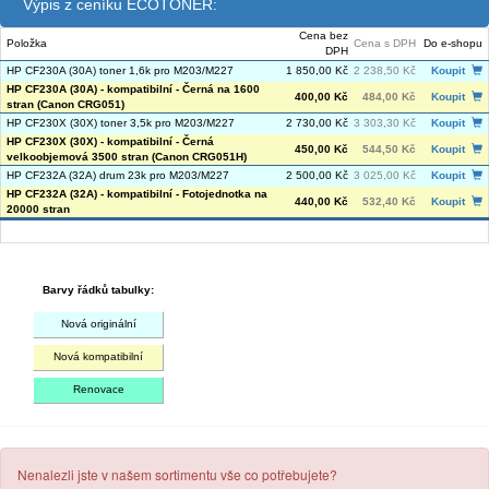
Výpis z ceníku ECOTONER:
Cena bez
Položka
Cena s DPH
Do e-shopu
DPH
HP CF230A (30A) toner 1,6k pro M203/M227
1 850,00 Kč
2 238,50 Kč
Koupit
HP CF230A (30A) - kompatibilní - Černá na 1600
400,00 Kč
484,00 Kč
Koupit
stran (Canon CRG051)
HP CF230X (30X) toner 3,5k pro M203/M227
2 730,00 Kč
3 303,30 Kč
Koupit
HP CF230X (30X) - kompatibilní - Černá
450,00 Kč
544,50 Kč
Koupit
velkoobjemová 3500 stran (Canon CRG051H)
HP CF232A (32A) drum 23k pro M203/M227
2 500,00 Kč
3 025,00 Kč
Koupit
HP CF232A (32A) - kompatibilní - Fotojednotka na
440,00 Kč
532,40 Kč
Koupit
20000 stran
Barvy řádků tabulky:
Nová originální
Nová kompatibilní
Renovace
Nenalezli jste v našem sortimentu vše co potřebujete?