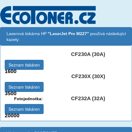
Laserová tiskárna HP
"LaserJet Pro M227"
používá následující
kazety:
CF230A (30A)
Černá:
Seznam tiskáren
1600
CF230X (30X)
Černá vekoobjemová:
Seznam tiskáren
3500
CF232A (32A)
Fotojednotka:
Seznam tiskáren
20000