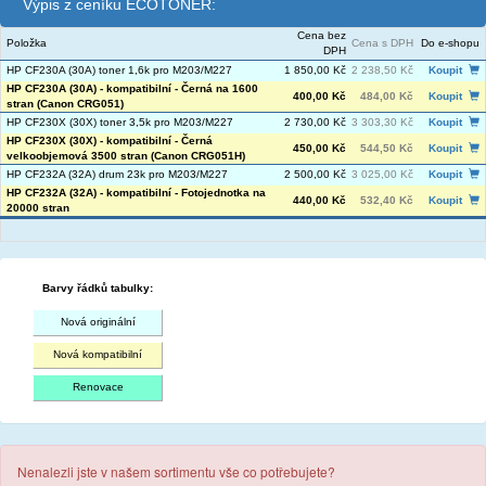
Výpis z ceníku ECOTONER:
Cena bez
Položka
Cena s DPH
Do e-shopu
DPH
HP CF230A (30A) toner 1,6k pro M203/M227
1 850,00 Kč
2 238,50 Kč
Koupit
HP CF230A (30A) - kompatibilní - Černá na 1600
400,00 Kč
484,00 Kč
Koupit
stran (Canon CRG051)
HP CF230X (30X) toner 3,5k pro M203/M227
2 730,00 Kč
3 303,30 Kč
Koupit
HP CF230X (30X) - kompatibilní - Černá
450,00 Kč
544,50 Kč
Koupit
velkoobjemová 3500 stran (Canon CRG051H)
HP CF232A (32A) drum 23k pro M203/M227
2 500,00 Kč
3 025,00 Kč
Koupit
HP CF232A (32A) - kompatibilní - Fotojednotka na
440,00 Kč
532,40 Kč
Koupit
20000 stran
Barvy řádků tabulky:
Nová originální
Nová kompatibilní
Renovace
Nenalezli jste v našem sortimentu vše co potřebujete?