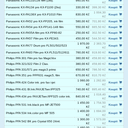
Panasonic KX-FA133/134 film (1ks).
940,00 Kč
Koupit
Kč
Panasonic KX-FA134 pro KX-F1100 (2ks)
330,00 Kč
399,30 Kč
Koupit
1 004,30
Panasonic KX-FA136X pro KX-F1010 Film
830,00 Kč
Koupit
Kč
Panasonic KX-FA52 pro KX-FP205, ink film
580,00 Kč
701,80 Kč
Koupit
Panasonic KX-FA54 pro KX-FP141-148 film
550,00 Kč
665,50 Kč
Koupit
Panasonic KX-FA55A film pro KX-FP80-82
250,00 Kč
302,50 Kč
Koupit
Panasonic KX-FA57 Film pro KX-FE343.
450,00 Kč
544,50 Kč
Koupit
1 970,00
2 383,70
Panasonic KX-FA77 Drum pro FL501/502/523
Koupit
Kč
Kč
Panasonic KX-FA83 Film pro KX-FL511/512/611
760,00 Kč
919,60 Kč
Koupit
Philips PFA 301 Film pro fax MagicVox
380,00 Kč
459,80 Kč
Koupit
Philips PFA 321/322 Film 2 Clas.
380,00 Kč
459,80 Kč
Koupit
Philips PFA 331/571 pro magic3 primo
650,00 Kč
786,50 Kč
Koupit
Philips PFA 351 pro PPF631 magic5, film
670,00 Kč
810,70 Kč
1 060,00
1 282,60
Philips PFA 424 Color ink. pro fax i-jet
Koupit
Kč
Kč
Philips PFA 431 Bl.Ink.FAXJETser.IPF325
740,00 Kč
895,40 Kč
Koupit
1 016,40
Philips PFA 434 pro FAXJETser./IPF325 color ink.
840,00 Kč
Koupit
Kč
1 450,00
1 754,50
Philips PFA 531 Ink.black pro MF-JET500
Koupit
Kč
Kč
1 400,00
1 694,00
Philips PFA 534 Ink.color pro MF 505
Koupit
Kč
Kč
1 300,00
1 573,00
Philips PFA 542 BK pro Crystal 650 24ml.
Koupit
Kč
Kč
1 460,00
1 766,60