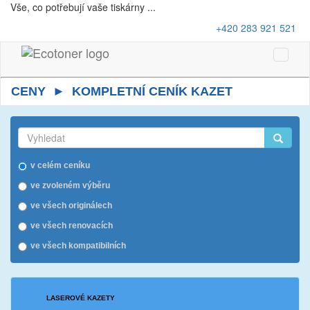
Vše, co potřebují vaše tiskárny ...
+420 283 921 521
Toggle
Naviga
CENY ► KOMPLETNÍ CENÍK KAZET
v celém ceníku
ve zvoleném výběru
ve všech originálech
ve všech renovacích
ve všech kompatibilních
LASEROVÉ KAZETY