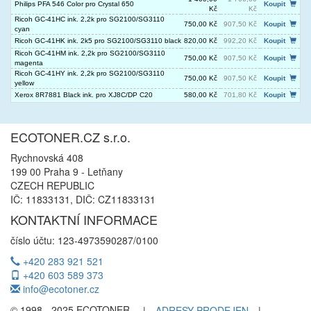
Philips PFA 546 Color pro Crystal 650
Koupit
Kč
Kč
Ricoh GC-41HC ink. 2,2k pro SG2100/SG3110
750,00 Kč
907,50 Kč
Koupit
cyan
Ricoh GC-41HK ink. 2k5 pro SG2100/SG3110 black
820,00 Kč
992,20 Kč
Koupit
Ricoh GC-41HM ink. 2,2k pro SG2100/SG3110
750,00 Kč
907,50 Kč
Koupit
magenta
Ricoh GC-41HY ink. 2,2k pro SG2100/SG3110
750,00 Kč
907,50 Kč
Koupit
yellow
Xerox 8R7881 Black ink. pro XJ8C/DP C20
580,00 Kč
701,80 Kč
Koupit
ECOTONER.CZ s.r.o.
Rychnovská 408
199 00 Praha 9 - Letňany
CZECH REPUBLIC
IČ: 11833131, DIČ: CZ11833131
KONTAKTNÍ INFORMACE
číslo účtu: 123-4973590287/0100
+420 283 921 521
+420 603 589 373
info@ecotoner.cz
© 1998 - 2025 ECOTONER
|
ADRESY PRODEJEN
|