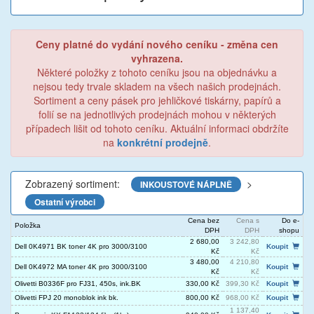
Ceny platné do vydání nového ceníku - změna cen
vyhrazena.
Některé položky z tohoto ceníku jsou na objednávku a
nejsou tedy trvale skladem na všech našich prodejnách.
Sortiment a ceny pásek pro jehličkové tiskárny, papírů a
folií se na jednotlivých prodejnách mohou v některých
případech lišit od tohoto ceníku. Aktuální informaci obdržíte
na
konkrétní prodejně
.
Zobrazený sortiment:
>
INKOUSTOVÉ NÁPLNĚ
Ostatní výrobci
Cena bez
Cena s
Do e-
Položka
DPH
DPH
shopu
2 680,00
3 242,80
Dell 0K4971 BK toner 4K pro 3000/3100
Koupit
Kč
Kč
3 480,00
4 210,80
Dell 0K4972 MA toner 4K pro 3000/3100
Koupit
Kč
Kč
Olivetti B0336F pro FJ31, 450s, ink.BK
330,00 Kč
399,30 Kč
Koupit
Olivetti FPJ 20 monoblok ink bk.
800,00 Kč
968,00 Kč
Koupit
1 137,40